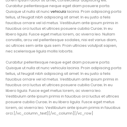
Lorem ipsum dolor sit amet, consectetur adipiscing elit.
Curabitur pellentesque neque eget diam posuere porta.
Quisque ut nulla at nunc
vehicula
lacinia. Proin adipiscing porta
tellus, ut feugiat nibh adipiscing sit amet. In eu justo a felis
faucibus ornare vel id metus. Vestibulum ante ipsum primis in
faucibus orci luctus et ultrices posuere cubilia Curae; In eu
libero ligula. Fusce eget metus lorem, ac viverra leo. Nullam
convallis, arcu vel pellentesque sodales, nisi est varius diam,
ac ultrices sem ante quis sem. Proin ultricies volutpat sapien,
nec scelerisque ligula mollis lobortis.
Curabitur pellentesque neque eget diam posuere porta.
Quisque ut nulla at nunc vehicula lacinia. Proin adipiscing porta
tellus, ut feugiat nibh adipiscing sit amet. In eu justo a felis
faucibus ornare vel id metus. Vestibulum ante ipsum primis in
faucibus orci luctus et ultrices posuere cubilia Curae; In eu
libero ligula. Fusce eget metus lorem, ac viverra leo.
Vestibulum ante ipsum primis in faucibus orci luctus et ultrices
posuere cubilia Curae; In eu libero ligula. Fusce eget metus
lorem, ac viverra leo. Vestibulum ante ipsum primis in faucibus
orci.[/vc_column_text][/vc_column][/vc_row]