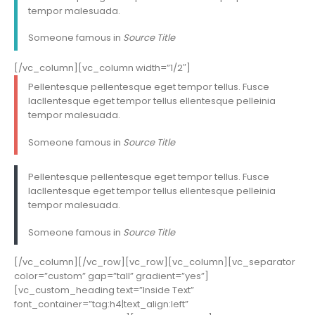
tempor malesuada.
Someone famous in
Source Title
[/vc_column][vc_column width=”1/2″]
Pellentesque pellentesque eget tempor tellus. Fusce
lacllentesque eget tempor tellus ellentesque pelleinia
tempor malesuada.
Someone famous in
Source Title
Pellentesque pellentesque eget tempor tellus. Fusce
lacllentesque eget tempor tellus ellentesque pelleinia
tempor malesuada.
Someone famous in
Source Title
[/vc_column][/vc_row][vc_row][vc_column][vc_separator
color=”custom” gap=”tall” gradient=”yes”]
[vc_custom_heading text=”Inside Text”
font_container=”tag:h4|text_align:left”