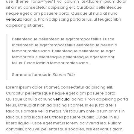
use_theme_fonts=”yes”][vc_column_text]Lorem ipsum dolor
sit amet, consectetur adipiscing elit. Curabitur pellentesque
neque eget diam posuere porta. Quisque ut nulla at nunc
vehicula
lacinia. Proin adipiscing porta tellus, ut feugiat nibh
adipiscing sit amet.
Pellentesque pellentesque eget tempor tellus. Fusce
lacllentesque eget tempor tellus ellentesque pelleinia
tempor malesuada. Pellentesque pellentesque eget
tempor tellus ellentesque pellentesque eget tempor
tellus. Fusce lacinia tempor malesuada.
Someone famous in
Source Title
Lorem ipsum dolor sit amet, consectetur adipiscing elit.
Curabitur pellentesque neque eget diam posuere porta.
Quisque ut nulla at nunc
vehicula
lacinia. Proin adipiscing porta
tellus, ut feugiat nibh adipiscing sit amet. In eu justo a felis
faucibus ornare vel id metus. Vestibulum ante ipsum primis in
faucibus orci luctus et ultrices posuere cubilia Curae; In eu
libero ligula. Fusce eget metus lorem, ac viverra leo. Nullam
convallis, arcu vel pellentesque sodales, nisi est varius diam,