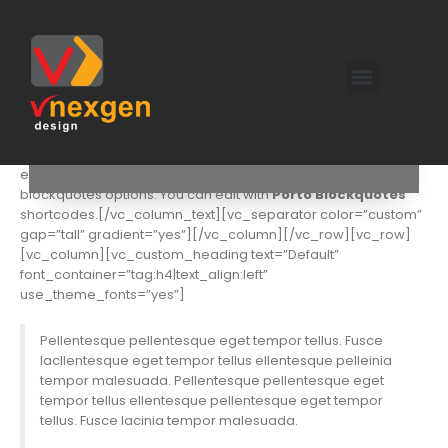
[vc_row][vc_column][vc_custom_heading
text=”Blockquotes Shortcodes” use_theme_fonts=”yes”
el_class=”shorter”][vc_column_text]Check out all the
blockquotes options. You can edit with
Porto Blockquotes
shortcodes.[/vc_column_text][vc_separator color=”custom”
gap=”tall” gradient=”yes”][/vc_column][/vc_row][vc_row]
[vc_column][vc_custom_heading text=”Default”
font_container=”tag:h4|text_align:left”
use_theme_fonts=”yes”]
Pellentesque pellentesque eget tempor tellus. Fusce
lacllentesque eget tempor tellus ellentesque pelleinia
tempor malesuada. Pellentesque pellentesque eget
tempor tellus ellentesque pellentesque eget tempor
tellus. Fusce lacinia tempor malesuada.